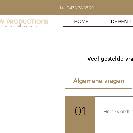
Tel: 0478 38 35 79
HOME
DE BENJI
Photoboothcaravans
Veel gestelde vr
Algemene vragen
01
Hoe wordt 
Het ontwerp 