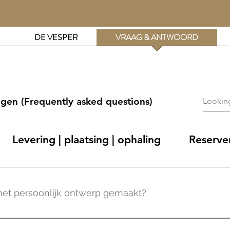
DE VESPER
VRAAG & ANTWOORD
agen (Frequently asked questions)
Levering | plaatsing | ophaling
Reserver
het persoonlijk ontwerp gemaakt?
maken we enkele dagen/weken op voorhand. Om het ontwerp 