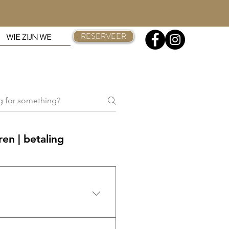
RESERVEER
WIE ZIJN WE
en | betaling
te maken vragen we een